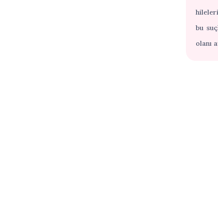
hilele
bu suç
olanı a