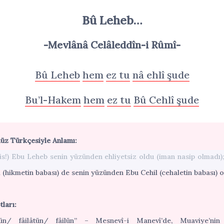
Bû Leheb…
-Mevlânâ Celâleddîn-i Rûmî-
Bû Leheb
hem
ez tu
nâ ehlî şude
Bu’l-Hakem
hem
ez tu
Bû Cehlî şude
z Türkçesiyle Anlamı:
lis!) Ebu Leheb senin yüzünden ehliyetsiz oldu (iman nasip olmadı);
(hikmetin babası) de senin yüzünden Ebu Cehil (cehaletin babası) o
tları:
tün/ fâilâtün/ fâilün” – Mesnevî-i Manevî’de, Muaviye’nin 