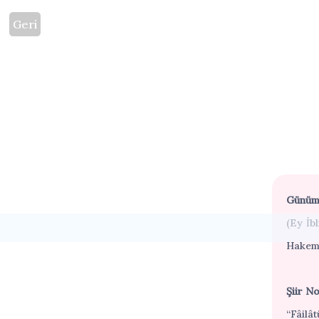
Geri
Günümü
(Ey İb
Hakem 
Şiir No
“Fâilâ