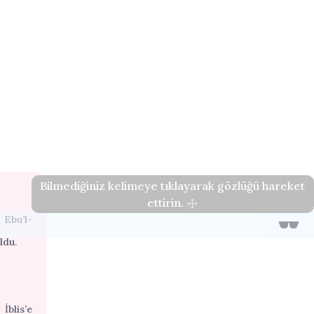
Bilmediğiniz kelimeye tıklayarak gözlüğü hareket
ettirin.
 Ebu’l-
ldu.
İblis’e