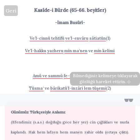
Kasîde-i Bürde (65-66. beyitler)
Geri
-İmam Busûrî-
Ve’l-cinnü tehtifü
ve’l-envâru
sâtiatün
(1)
Ve’l-hakku
yazheru
min ma‘nen
ve
min kelimi
Amû ve sammû
fe-i‘lânü’l-beşâiri
Bilmediğiniz kelimeye tıklayarak
lem
gözlüğü hareket ettirin.
Tüsma‘
ve
bârikatü’l-inzâri lem tüşemi
(2)
Günümüz Türkçesiyle Anlamı:
(Efendimiz (s.a.s.) doğduğu gece her yer) cin çığlıkları ve nurla
kaplandı. Hak hem lafzen hem manen zahir oldu (ortaya çıktı).