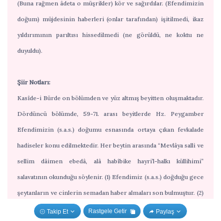
(Buna rağmen âdeta o müşrikler) kör ve sağırdılar. (Efendimizin
doğum) müjdesinin haberleri (onlar tarafından) işitilmedi, ikaz
yıldırımının parıltısı hissedilmedi (ne görüldü, ne koktu ne
duyuldu).
Şiir Notları:
Kasîde-i Bürde on bölümden ve yüz altmış beyitten oluşmaktadır.
Dördüncü bölümde, 59-71. arası beyitlerde Hz. Peygamber
Efendimizin (s.a.s.) doğumu esnasında ortaya çıkan fevkalade
hadiseler konu edilmektedir. Her beytin arasında “Mevlâya salli ve
sellim dâimen ebedâ, alâ habîbike hayri’l-halkı küllihimi”
salavatının okunduğu söylenir. (1) Efendimiz (s.a.s.) doğduğu gece
şeytanların ve cinlerin semadan haber almaları son bulmuştur. (2)
Yıldırım: Şimşek ve gök gürültüsünden oluşur. Yanma kokusu,
Rastgele Getir
Takip Et
Paylaş