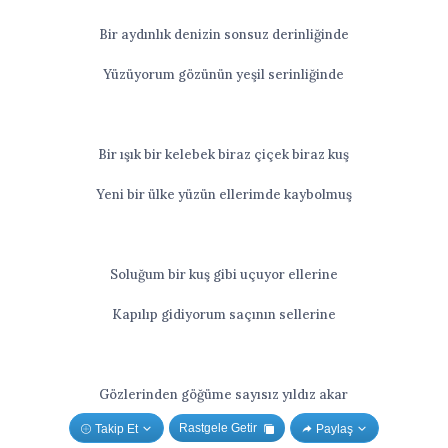
Bir aydınlık denizin sonsuz derinliğinde
Yüzüyorum gözünün yeşil serinliğinde
Bir ışık bir kelebek biraz çiçek biraz kuş
Yeni bir ülke yüzün ellerimde kaybolmuş
Soluğum bir kuş gibi uçuyor ellerine
Kapılıp gidiyorum saçının sellerine
Gözlerinden göğüme sayısız yıldız akar
Rastgele Getir
Takip Et
Paylaş
Bir gülüşün içimde binlerce lamba yakar