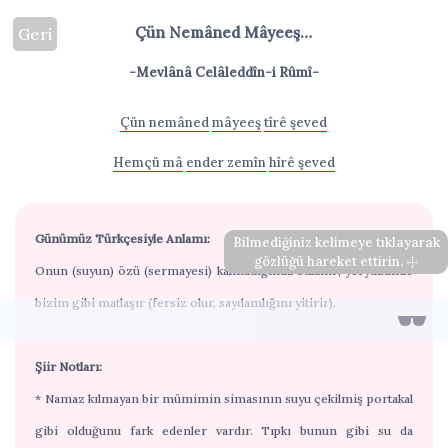
Çün Nemâned Mâyeeş…
Geri
-Mevlânâ Celâleddîn-i Rûmî-
Çün nemâned
mâyeeş
tîrê şeved
Hemçü mâ
ender zemîn
hîrê şeved
Günümüz Türkçesiyle Anlamı:
Bilmediğiniz kelimeye tıklayarak
gözlüğü hareket ettirin.
Onun (suyun) özü (sermayesi) kalmadığında bulanır; yeryüzünde
bizim gibi matlaşır (fersiz olur, saydamlığını yitirir).
Şiir Notları:
* Namaz kılmayan bir mümimin simasının suyu çekilmiş portakal
gibi olduğunu fark edenler vardır. Tıpkı bunun gibi su da