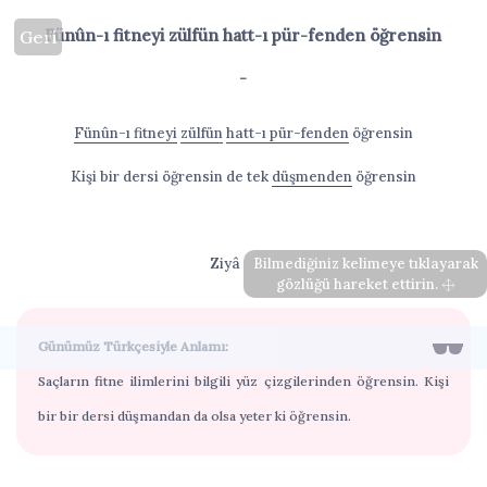
Fünûn-ı fitneyi zülfün hatt-ı pür-fenden öğrensin
Geri
-
Fünûn-ı fitneyi
zülfün
hatt-ı pür-fenden
öğrensin
Kişi bir dersi öğrensin de tek
düşmenden
öğrensin
Ziyâ Paşa
Bilmediğiniz kelimeye tıklayarak
gözlüğü hareket ettirin.
Günümüz Türkçesiyle Anlamı:
Saçların fitne ilimlerini bilgili yüz çizgilerinden öğrensin. Kişi
bir bir dersi düşmandan da olsa yeter ki öğrensin.