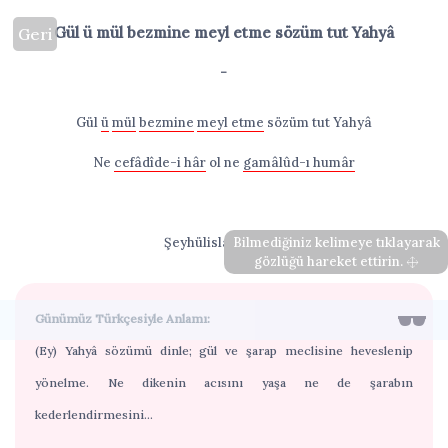
Gül ü mül bezmine meyl etme sözüm tut Yahyâ
Geri
-
Gül
ü
mül
bezmine
meyl etme
sözüm tut Yahyâ
Ne
cefâdîde-i hâr
ol ne
gamâlûd-ı humâr
Şeyhülislam Yahyâ
Bilmediğiniz kelimeye tıklayarak
gözlüğü hareket ettirin.
Günümüz Türkçesiyle Anlamı:
(Ey) Yahyâ sözümü dinle; gül ve şarap meclisine heveslenip
yönelme. Ne dikenin acısını yaşa ne de şarabın
kederlendirmesini...