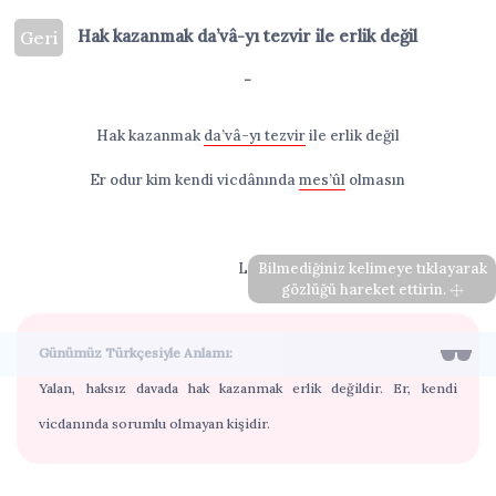
Hak kazanmak da’vâ-yı tezvir ile erlik değil
Geri
-
Hak kazanmak
da’vâ-yı tezvir
ile erlik değil
Er odur kim kendi vicdânında
mes’ûl
olmasın
Lâ
Bilmediğiniz kelimeye tıklayarak
gözlüğü hareket ettirin.
Günümüz Türkçesiyle Anlamı:
Yalan, haksız davada hak kazanmak erlik değildir. Er, kendi
vicdanında sorumlu olmayan kişidir.