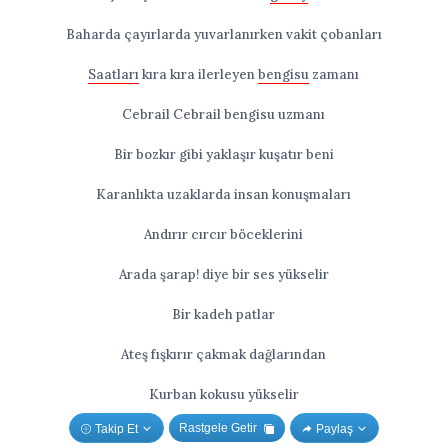
Baharda çayırlarda yuvarlanırken vakit çobanları
Saatları
kıra kıra ilerleyen
bengisu
zamanı
Cebrail Cebrail bengisu uzmanı
Bir bozkır gibi yaklaşır kuşatır beni
Karanlıkta uzaklarda insan konuşmaları
Andırır cırcır böceklerini
Arada şarap! diye bir ses yükselir
Bir kadeh patlar
Ateş fışkırır çakmak dağlarından
Kurban kokusu yükselir
Rastgele Getir
Takip Et
Paylaş
Gürültüyle geçer kaf kabileleri