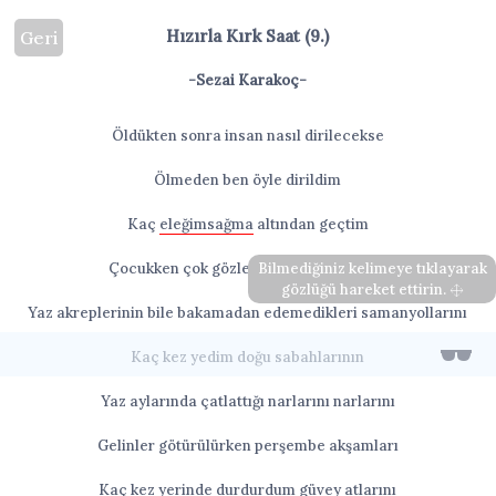
Hızırla Kırk Saat (9.)
Geri
-Sezai Karakoç-
Öldükten sonra insan nasıl dirilecekse
Ölmeden ben öyle dirildim
Kaç
eleğimsağma
altından geçtim
Çocukken çok gözledim samanyollarını
Bilmediğiniz kelimeye tıklayarak
gözlüğü hareket ettirin.
Yaz akreplerinin bile bakamadan edemedikleri samanyollarını
Kaç kez yedim doğu sabahlarının
Yaz aylarında çatlattığı narlarını narlarını
Gelinler götürülürken perşembe akşamları
Kaç kez yerinde durdurdum
güvey
atlarını