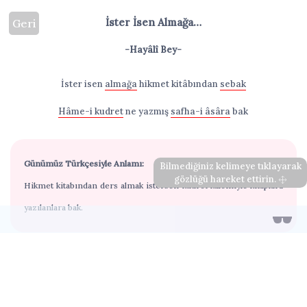
İster İsen Almağa…
Geri
-Hayâlî Bey-
İster isen
almağa
hikmet kitâbından
sebak
Hâme-i kudret
ne yazmış
safha-i âsâra
bak
Günümüz Türkçesiyle Anlamı:
Bilmediğiniz kelimeye tıklayarak
gözlüğü hareket ettirin.
Hikmet kitabından ders almak istersen kudret kalemiyle kitaplara
yazılanlara bak.