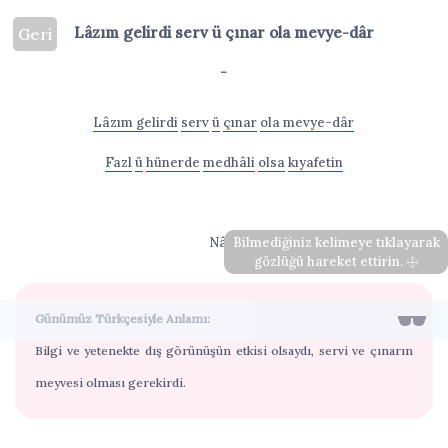
Lâzım gelirdi serv ü çınar ola mevye-dâr
Geri
-
Lâzım gelirdi
serv
ü
çınar
ola mevye-dâr
Fazl
ü
hünerde
medhâli
olsa
kıyafetin
Nâbî
Bilmediğiniz kelimeye tıklayarak
gözlüğü hareket ettirin.
Günümüz Türkçesiyle Anlamı:
Bilgi ve yetenekte dış görünüşün etkisi olsaydı, servi ve çınarın
meyvesi olması gerekirdi.