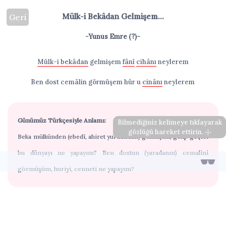
Mülk-i Bekâdan Gelmişem...
Geri
-Yunus Emre (?)-
Mülk-i bekâdan
gelmişem
fânî
cihânı
neylerem
Ben dost cemâlin görmüşem hûr u
cinânı
neylerem
Günümüz Türkçesiyle Anlamı:
Bilmediğiniz kelimeye tıklayarak
gözlüğü hareket ettirin.
Beka mülkünden (ebedî, ahiret yurdundan) gelmişim, gelip geçici
bu dünyayı ne yapayım? Ben dostun (yaradanın) cemalini
görmüşüm, huriyi, cenneti ne yapayım?