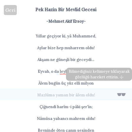
Pek Hazin Bir Mevlid Gecesi
Geri
-Mehmet Akif Ersoy-
Yıllar geçiyor ki, yâ Muhammed,
Aylar bize hep muharrem oldu!
Akşam ne güneşli bir geceydi...
Eyvah, o da
leyl-i mâtem
Bilmediğiniz kelimeye tıklayarak
oldu!
gözlüğü hareket ettirin.
Âlem bugün üç yüz elli milyon
Mazlûma yaman bir âlem oldu!
Çiğnendi harîm-i pâki şer'in;
Nâmûsa yabancı mahrem oldu!
Beyninde öten çanın sesinden