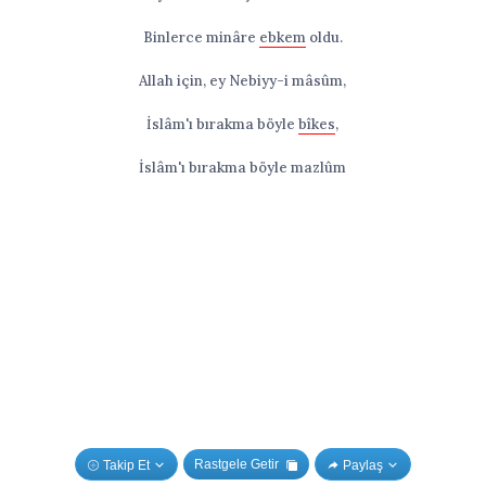
Binlerce minâre
ebkem
oldu.
Allah için, ey Nebiyy-i mâsûm,
İslâm'ı bırakma böyle
bîkes
,
İslâm'ı bırakma böyle mazlûm
Rastgele Getir
Takip Et
Paylaş