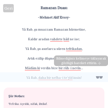
Ramazan Duası
Geri
-Mehmet Akif Ersoy-
Yâ Rab, şu muazzam Ramazan hürmetine,
Kaldır aradan
vahdete
hâil
ne ise;
Yâ Rab, şu asırlarca süren
tefrikadan
,
Artık ezilip düşmesin ümmet
Bilmediğiniz kelimeye tıklayarak
ye’se
.
gözlüğü hareket ettirin.
Mâdâm ki
verdin bize
bir rûh-i nevîn
...
Yâ Rab,
daha bir nefha-i te’yîd
insin!
Şiir Notları:
Tefrika: Ayrılık, nifak, ihtilaf.