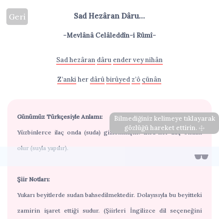
Sad Hezâran Dâru…
Geri
-Mevlânâ Celâleddîn-i Rûmî-
Sad hezâran
dâru
ender vey nihân
Z’anki
her
dârû
birûyed
z’ô
çünân
Günümüz Türkçesiyle Anlamı:
Bilmediğiniz kelimeye tıklayarak
gözlüğü hareket ettirin.
Yüzbinlerce ilaç onda (suda) gizlenmiştir. Zira her ilaç ondan
olur (suyla yapılır).
Şiir Notları:
Yukarı beyitlerde sudan bahsedilmektedir. Dolayısıyla bu beyitteki
zamirin işaret ettiği sudur. (Şiirleri İngilizce dil seçeneğini