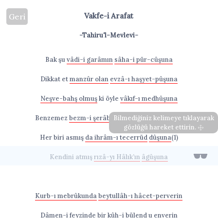
Vakfe-i Arafat
Geri
-Tahiru'l-Mevlevi-
Bak şu
vâdi-i garâmın
sâha-i pür-cûşuna
Dikkat et
manzûr olan
evzâ-ı haşyet-pûşuna
Neşve-bahş olmuş
ki öyle
vâkıf-ı medhûşuna
Benzemez
bezm-i şerâbın
Bilmediğiniz kelimeye tıklayarak
zevk-i nûş-â-nûşuna
gözlüğü hareket ettirin.
Her biri asmış
da ihrâm-ı tecerrüd
dûşuna
(1)
Kendini atmış
rızâ-yı Hâlık’ın
âgûşuna
Kurb-ı mebrûkunda
beytullâh-ı hâcet-perverin
Dâmen-i feyzinde
bir
kûh-i bülend u enverin