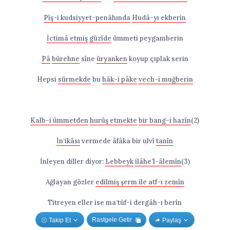
Pîş-i kudsiyyet-penâhında
Hudâ-yı ekberin
İctimâ etmiş
güzîde
ümmeti peygamberin
Pâ
bürehne
sîne
üryanken
koyup çıplak serin
Hepsi
sürmekde
bu
hâk-i pâke
vech-i muğberin
Kalb-i ümmetden
hurûş etmekte
bir bang-i hazîn
(2)
İn‘ikâsı
vermede âfâka bir ulvî
tanîn
İnleyen diller diyor:
Lebbeyk
ilâhe’l-âlemîn
(3)
Ağlayan gözler
edilmiş şerm ile atf-ı zemîn
Titreyen eller ise
ma‘tûf-i dergâh-ı berîn
Rastgele Getir
Takip Et
Paylaş
Vakt-i tebşîr-i icâbet
, durma ey Rûhu’l-Emîn(4)